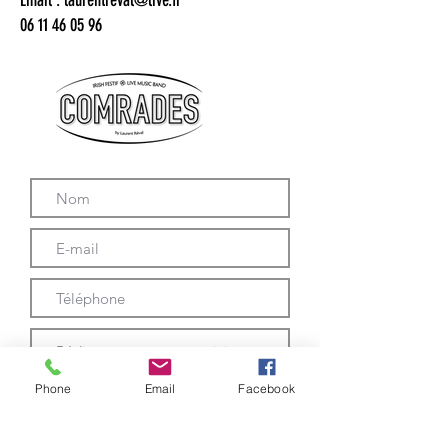
Email :
laurentreval@live.fr
06 11 46 05 96
Phone
Email
Facebook